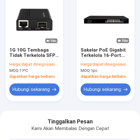
1G 10G Tembaga
Sakelar PoE Gigabit
Tidak Terkelola SFP
Terkelola 16-Port
+ Konverter Media
Dengan Daya 300W 2
Harga:
dapat dinegosiasikan
Harga:
dapat dinegosiasikan
Serat Ethernet
Uplink Combo
MOQ:
1 PC
MOQ:
1pc
DC12V Dengan DIP
SFP/RJ45 Input AC
dapatkan harga terbaru
dapatkan harga terbaru
Hubungi sekarang
Hubungi sekarang
Rumah
Produk
Tinggalkan Pesan
Kami Akan Membalas Dengan Cepat
Tampilan VR