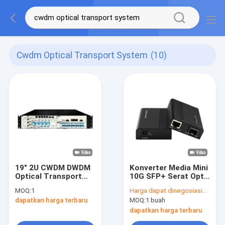
Cwdm Optical Transport System
(10)
19" 2U CWDM DWDM
Konverter Media Mini
Optical Transport
10G SFP+ Serat Optik
System Untuk
Tidak Terkelola Ke
MOQ:
1
Harga:
dapat dinegosiasikan
Operator IDC Dan ISP
Rack Mountable
dapatkan harga terbaru
MOQ:
1 buah
10GBased-T
dapatkan harga terbaru