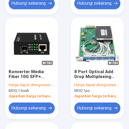
Hubungi sekarang
Hubungi sekarang
Konverter Media
8 Port Optical Add
Fiber 10G SFP+
Drop Multiplexing
Konverter Fiber Optik
OADM Card CWDM
Harga:
dapat dinegosiasikan
Harga:
dapat dinegosiasikan
Tidak Terkelola
DWDM C21~C28 Plug
MOQ:
1 buah
MOQ:
1pc
and Play
dapatkan harga terbaru
dapatkan harga terbaru
Hubungi sekarang
Hubungi sekarang