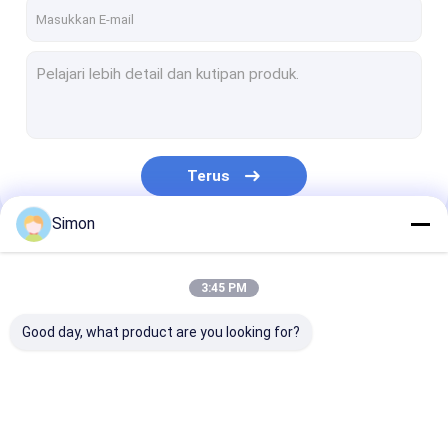
Tentang kami
Tur Pabrik
Kontrol kualitas
Hubungi kami
Terus
Berita
Simon
kasus
Kategori Kami
Permintaan Penawaran
3:45 PM
Good day, what product are you looking for?
Sakelar Jaringan Industri
Sakelar Ethernet yang Dikelola Industri
Sakelar Jaringan
Sakelar Ethernet
Sakelar POE In