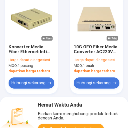
Konverter Media
10G OEO Fiber Media
Fiber Ethernet Inti
Converter AC220V
Tunggal Input WDM
Unmanaged Long-
Harga:
dapat dinegosiasikan
Harga:
dapat dinegosiasikan
1310/1550nm 220V
Haul Signal 3R
MOQ:
1 pasang
MOQ:
1 buah
AC Tidak Terkelola
Mengulang CE
dapatkan harga terbaru
dapatkan harga terbaru
Hubungi sekarang
Hubungi sekarang
Hemat Waktu Anda
Biarkan kami menghubungi produk terbaik
dengan Anda.