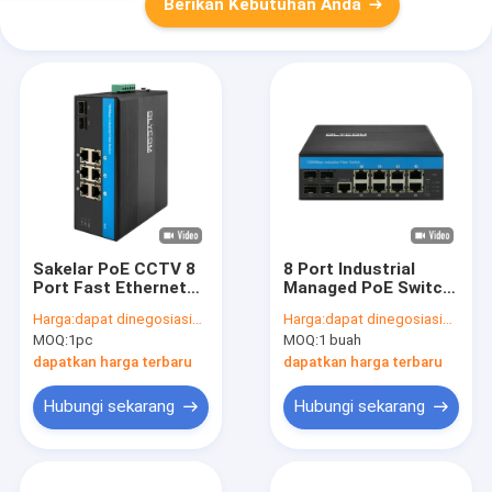
Berikan Kebutuhan Anda
Sakelar PoE CCTV 8
8 Port Industrial
Port Fast Ethernet
Managed PoE Switch
Industrial Tanpa
2.5G Fiber Din Rail
Harga:
dapat dinegosiasikan
Harga:
dapat dinegosiasikan
Manajemen Berbasis
240W Dukungan
MOQ:
1pc
MOQ:
1 buah
Realtek DIN Rail
Manajemen PoE
dapatkan harga terbaru
dapatkan harga terbaru
Hubungi sekarang
Hubungi sekarang