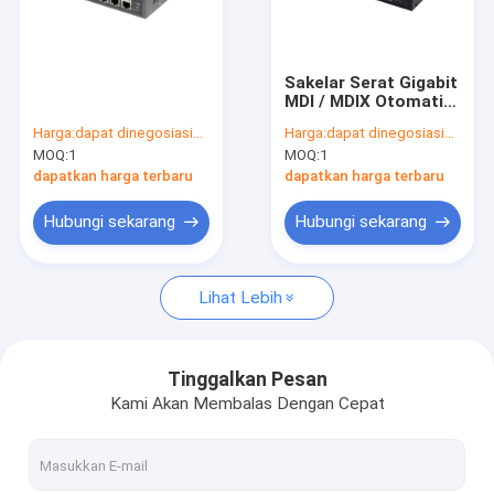
Tentang kami
Tur Pabrik
Sakelar Serat Gigabit
MDI / MDIX Otomatis,
Kontrol kualitas
2 Sakelar Terkelola
Harga:
dapat dinegosiasikan
Harga:
dapat dinegosiasikan
Serat Optik RJ45
MOQ:
1
MOQ:
1
10/100/1000Mbps
Hubungi kami
dapatkan harga terbaru
dapatkan harga terbaru
Berita
Hubungi sekarang
Hubungi sekarang
kasus
Lihat Lebih
Permintaan Penawaran
Tinggalkan Pesan
Kami Akan Membalas Dengan Cepat
Sakelar Jaringan Industri
Sakelar Ethernet yang Dikelola Industri