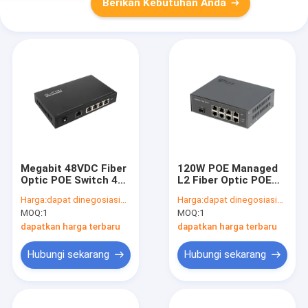
Berikan Kebutuhan Anda
Megabit 48VDC Fiber
120W POE Managed
Optic POE Switch 4
L2 Fiber Optic POE
Port Tembaga RJ45
Switch 8 Port Dengan
Harga:
dapat dinegosiasikan
Harga:
dapat dinegosiasikan
Dengan POE AT / AF
Satu Port Serat SFP
MOQ:
1
MOQ:
1
dapatkan harga terbaru
dapatkan harga terbaru
Hubungi sekarang
Hubungi sekarang