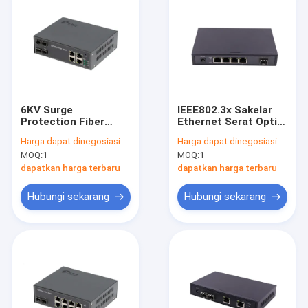
6KV Surge
IEEE802.3x Sakelar
Protection Fiber
Ethernet Serat Optik
Optic POE Switch
Tidak Terkelola
Harga:
dapat dinegosiasikan
Harga:
dapat dinegosiasikan
4port RJ45 Dengan
Dengan 4 RJ45
MOQ:
1
MOQ:
1
POE Af / At
10/100Mbps
dapatkan harga terbaru
dapatkan harga terbaru
Hubungi sekarang
Hubungi sekarang
Rumah
Produk
Tampilan VR