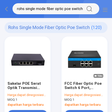
Rohs Single Mode Fiber Optic Poe Switch
(120)
Sakelar POE Serat
FCC Fiber Optic Poe
Optik Transmisi
Switch 6 Port,
20KM
Sakelar Jaringan Din
Harga:
dapat dinegosiasikan
Harga:
dapat dinegosiasikan
Rail Mount Shell
MOQ:
1
MOQ:
1
Logam Tahan Lama
dapatkan harga terbaru
dapatkan harga terbaru