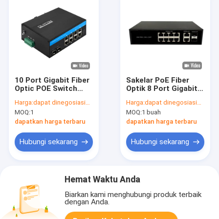
10 Port Gigabit Fiber
Sakelar PoE Fiber
Optic POE Switch
Optik 8 Port Gigabit
Dengan Dua Slot SFP
SFP/RJ45 Uplink
Harga:
dapat dinegosiasikan
Harga:
dapat dinegosiasikan
Industrial Poe Switch
AC220V Anggaran
MOQ:
1
MOQ:
1 buah
120W/150W Tanpa
Kipas
dapatkan harga terbaru
dapatkan harga terbaru
Hubungi sekarang
Hubungi sekarang
Hemat Waktu Anda
Biarkan kami menghubungi produk terbaik
dengan Anda.