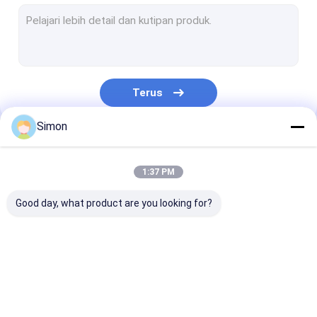
Sakelar POE Industri Tidak Terkelola
Sakelar POE yang Dikelola Industri
Konverter Media Ethernet Industri
Terus
Sistem Transmisi WDM
Simon
Konverter Media Ethernet Serat Optik
Kategori Kami
Sakelar Ethernet Serat Optik
1:37 PM
Sakelar POE Serat Optik
Good day, what product are you looking for?
Sakelar Serat Optik
Konverter Optik Digital Video
Sakelar Jaringan
Sakelar Ethernet
Sakelar POE In
Pemancar Modul SFP
Industri
yang Dikelola
Tidak Terkelol
Industri