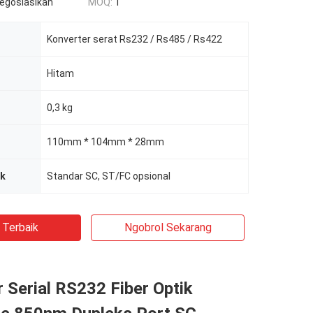
negosiasikan
MOQ:
1
Konverter serat Rs232 / Rs485 / Rs422
Hitam
0,3 kg
110mm * 104mm * 28mm
ik
Standar SC, ST/FC opsional
 Terbaik
Ngobrol Sekarang
 Serial RS232 Fiber Optik