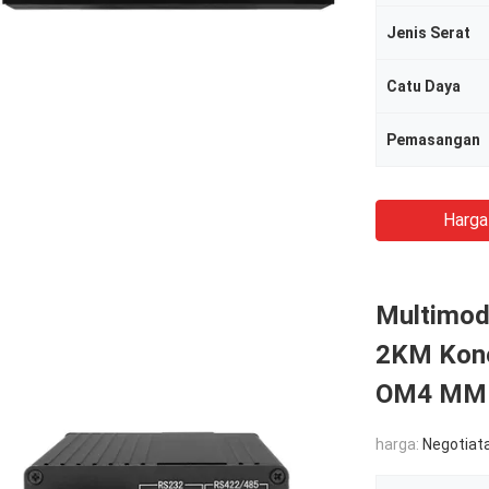
Jenis Serat
Catu Daya
Pemasangan
Harga
Multimode
2KM Kone
OM4 MM
harga:
Negotiat