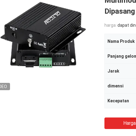
Multimod
Dipasang 
harga:
dapat di
Nama Produk
Panjang gelo
Jarak
dimensi
DEO
Kecepatan
Harga