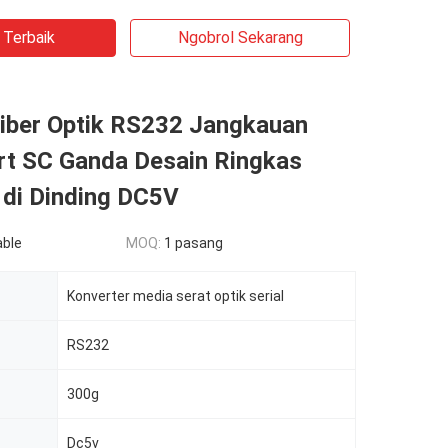
 Terbaik
Ngobrol Sekarang
ber Optik RS232 Jangkauan
t SC Ganda Desain Ringkas
 di Dinding DC5V
able
MOQ:
1 pasang
Konverter media serat optik serial
RS232
300g
Dc5v