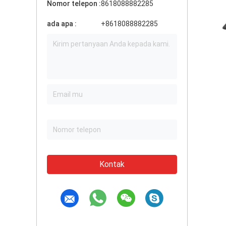
Nomor telepon :
8618088882285
ada apa :
+8618088882285
Kontak