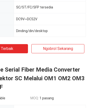
SC/ST/FC/SFP tersedia
DC9V~DC52V
Dinding/din/desktop
 Terbaik
Ngobrol Sekarang
 Serial Fiber Media Converter
ktor SC Melalui OM1 OM2 OM3
F
able
MOQ:
1 pasang