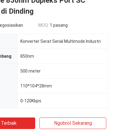
e 850nm Dupleks Port SC
di Dinding
negosiasikan
MOQ:
1 pasang
Konverter Serat Serial Multimode Industri
mbang
850nm
500 meter
110*104*28mm
0-120Kbps
 Terbaik
Ngobrol Sekarang