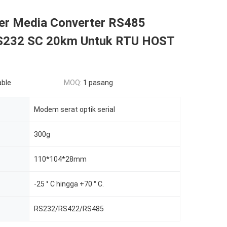
ber Media Converter RS485
S232 SC 20km Untuk RTU HOST
able
MOQ:
1 pasang
Modem serat optik serial
300g
110*104*28mm
-25 ° C hingga +70 ° C.
RS232/RS422/RS485