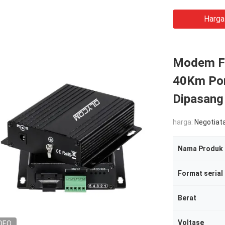
Harga
Modem Fi
40Km Por
Dipasang
harga:
Negotiat
Nama Produk
Format serial
Berat
Voltase
DEO