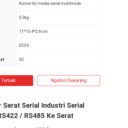
Konverter media serial multimode
0.3kg
11*10.4*2.8 cm
DC5V
rat
SC
 Terbaik
Ngobrol Sekarang
 Serat Serial Industri Serial
RS422 / RS485 Ke Serat