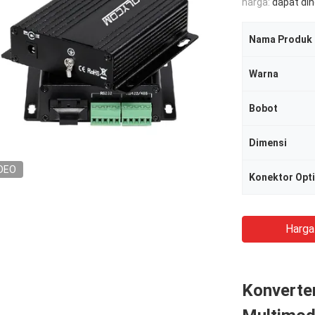
harga:
dapat di
Nama Produk
Warna
Bobot
Dimensi
DEO
Konektor Opt
Harga
Konverter