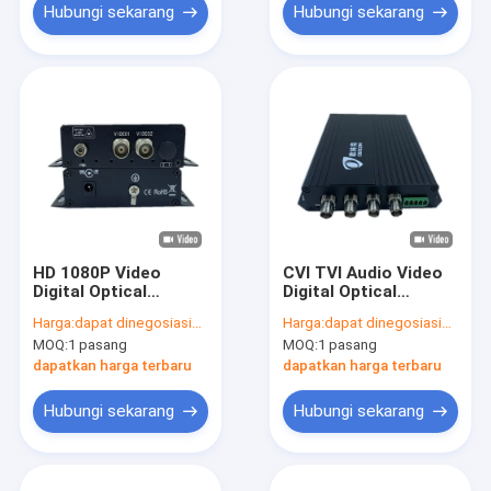
Hubungi sekarang
Hubungi sekarang
HD 1080P Video
CVI TVI Audio Video
Digital Optical
Digital Optical
Converter 2 Port AHD
Converter 4 Port
Harga:
dapat dinegosiasikan
Harga:
dapat dinegosiasikan
CVI TVI FC Fiber
Industrial Monitoring
MOQ:
1 pasang
MOQ:
1 pasang
20km Mode Tunggal
Hitam
dapatkan harga terbaru
dapatkan harga terbaru
Hubungi sekarang
Hubungi sekarang