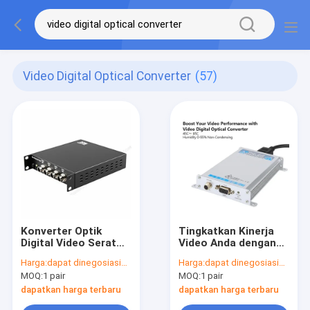
Video Digital Optical Converter
(57)
Konverter Optik
Tingkatkan Kinerja
Digital Video Serat
Video Anda dengan
Optik Mode Tunggal
Konverter Optik
Harga:
dapat dinegosiasikan
Harga:
dapat dinegosiasikan
20Km
Digital Video -45C～
MOQ:
1 pair
MOQ:
1 pair
1310nm/1550nm dari
85C Kelembaban 0-
Kamera ke Pusat
95% Non-Kondensasi
dapatkan harga terbaru
dapatkan harga terbaru
Kontrol