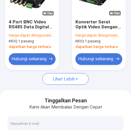
Tentang kami
Tur Pabrik
4 Port BNC Video
Konverter Serat
RS485 Data Digital
Optik Video Dengan
Kontrol kualitas
Optical Converter
Bidi RS485 RS422
Harga:
dapat dinegosiasikan
Harga:
dapat dinegosiasikan
720P Rack Dipasang
Data 10/100M
MOQ:
1 pasang
MOQ:
1 pasang
DC5V
Ethernet FC Port
Hubungi kami
40KM CE
dapatkan harga terbaru
dapatkan harga terbaru
Berita
Hubungi sekarang
Hubungi sekarang
kasus
Lihat Lebih
Permintaan Penawaran
Tinggalkan Pesan
Kami Akan Membalas Dengan Cepat
Sakelar Jaringan Industri
Sakelar Ethernet yang Dikelola Industri