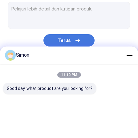
Sakelar POE Industri Tidak Terkelola
Sakelar POE yang Dikelola Industri
Konverter Media Ethernet Industri
Terus
Sistem Transmisi WDM
Simon
Konverter Media Ethernet Serat Optik
Kategori Kami
Sakelar Ethernet Serat Optik
11:10 PM
Sakelar POE Serat Optik
Good day, what product are you looking for?
Sakelar Serat Optik
Konverter Optik Digital Video
Sakelar Jaringan
Sakelar Ethernet
Sakelar POE In
Pemancar Modul SFP
Industri
yang Dikelola
Tidak Terkelol
Industri