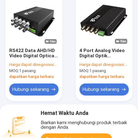
RS422 Data AHD/HD
4 Port Analog Video
Video Digital Optical
Digital Optik
Converter Untuk
Konverter Serat
Harga:
dapat dinegosiasikan
Harga:
dapat dinegosiasikan
Kamera PTZ 1080P
Optic Extender SC ST
MOQ:
1 pasang
MOQ:
1 pasang
DC12V CE
FC Port
dapatkan harga terbaru
dapatkan harga terbaru
Hubungi sekarang
Hubungi sekarang
Hemat Waktu Anda
Biarkan kami menghubungi produk terbaik
dengan Anda.