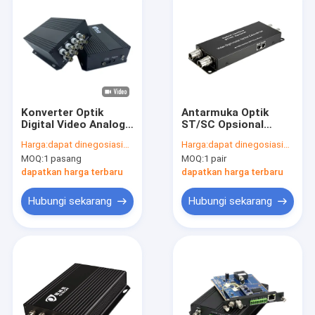
Konverter Optik
Antarmuka Optik
Digital Video Analog
ST/SC Opsional
8-Port Multiplexer
Video Digital Optical
Harga:
dapat dinegosiasikan
Harga:
dapat dinegosiasikan
Pada Kabel Koaksial
Converter dengan
MOQ:
1 pasang
MOQ:
1 pair
DC5V DC12V CE
BNC Video Interface
-8-3dBm Daya Keluar
dapatkan harga terbaru
dapatkan harga terbaru
Hubungi sekarang
Hubungi sekarang
Rumah
Produk
Tampilan VR