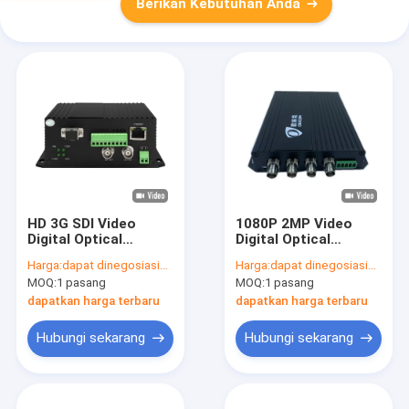
Berikan Kebutuhan Anda
HD 3G SDI Video
1080P 2MP Video
Digital Optical
Digital Optical
Converter Dengan
Converter AHD CVI
Harga:
dapat dinegosiasikan
Harga:
dapat dinegosiasikan
Bidi RS485 10/100M
TVI Kompatibel
MOQ:
1 pasang
MOQ:
1 pasang
Ethernet 20km DC5V
Dengan Data RS485
dapatkan harga terbaru
dapatkan harga terbaru
Hubungi sekarang
Hubungi sekarang