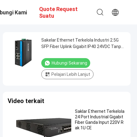
Quote Request
bungi Kami
Suatu
Sakelar Ethernet Terkelola Industri 2.5G
SFP Fiber Uplink Gigabit IP40 24VDC Tanpa
Kipas
Hubungi Sekarang
Pelajari Lebih Lanjut
Video terkait
Saklar Ethernet Terkelola
24 Port Industrial Gigabit
Fiber Ganda Input 220V R
ak 1U CE