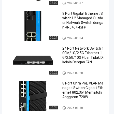
Sakelar Ethernet yang Dikelola
02:00
2026-03-27
Industri
8 Port Gigabit Ethernet S
witch L2 Managed Outdo
or Network Switch denga
n 4RJ45+4SFP
Sakelar Ethernet yang Dikelola
00:27
2025-05-14
Industri
24 Port Network Switch 1
00M/1G/2.5G Ethernet 1
G/2.5G/10G Fiber Tidak Di
kelola Dengan FAN
Sakelar Ethernet Serat Optik
00:22
2025-03-20
8 Port Ultra PoE VLAN Ma
naged Switch Gigabit Eth
ernet 802.3bt Mematuhi
Anggaran 720W
Sakelar POE yang Dikelola Ind
00:38
2025-01-30
ustri