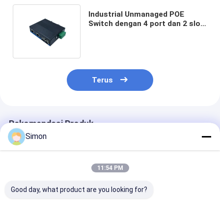
Industrial Unmanaged POE
Switch dengan 4 port dan 2 slot
SFP untuk Sistem Kamera
Keamanan
Terus
Rekomendasi Produk
Simon
11:54 PM
Good day, what product are you looking for?
6 Port Gigabit PoE
Saklar POE Industri
Industrial