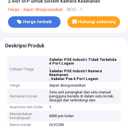
2 slot SFP untuk Sistem Kamera Keamanan
Harga：dapat dinegosiasikan
MOQ：1
Harga terbaik
Hubungi sekarang
Deskripsi Produk
Sakelar POE Industri Tidak Terkelola
4 Port Logam
,
Cahaya Tinggi
Sakelar POE Industri Kamera
Keamanan
,
Sakelar Poe 4 Port Logam
Harga
dapat dinegosiasikan
Satu unit perangkat dan satu manual
Kemasan rincian
pengguna berada di dalam satu kotak,
disegel dan terlindungi den
Kuantitas min Order
1
Menyediakan
6000 per bulan
kemampuan
Nama merek
OLYCOM