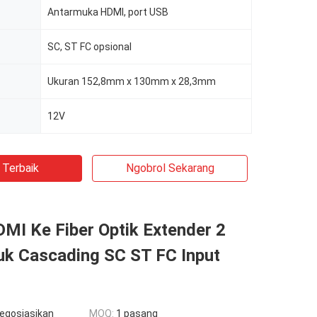
Antarmuka HDMI, port USB
SC, ST FC opsional
Ukuran 152,8mm x 130mm x 28,3mm
12V
 Terbaik
Ngobrol Sekarang
MI Ke Fiber Optik Extender 2
uk Cascading SC ST FC Input
negosiasikan
MOQ:
1 pasang