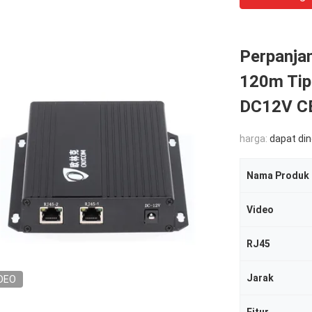
Perpanja
120m Tip
DC12V C
harga:
dapat di
Nama Produk
Video
RJ45
Jarak
DEO