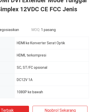
MI DVI Extender Mode Tunggal
Simplex 12VDC CE FCC Jenis
negosiasikan
MOQ:
1 pasang
HDMI ke Konverter Serat Optik
HDMI, terkompresi
SC, ST/FC opsional
DC12V 1A
1080P ke bawah
 Terbaik
Ngobrol Sekarang