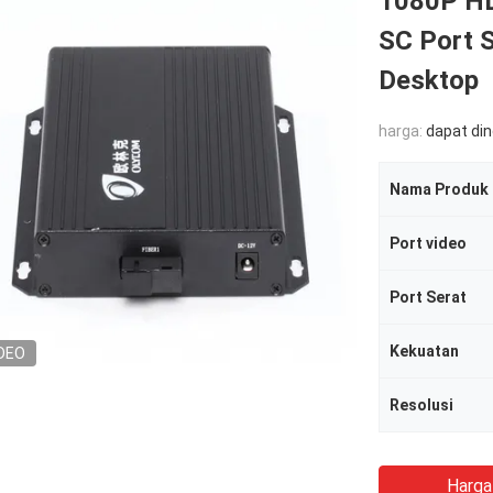
1080P HD
SC Port 
Desktop
harga:
dapat di
Nama Produk
Port video
Port Serat
Kekuatan
DEO
Resolusi
Harga