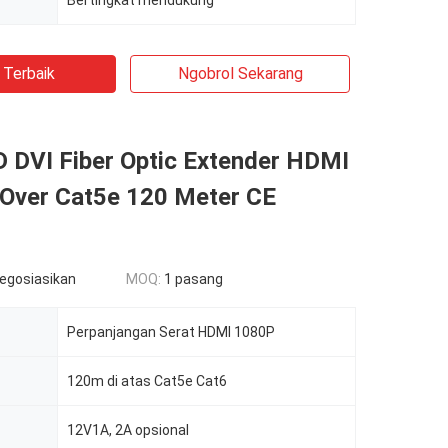
Bertingkat mendukung
 Terbaik
Ngobrol Sekarang
 DVI Fiber Optic Extender HDMI
 Over Cat5e 120 Meter CE
negosiasikan
MOQ:
1 pasang
Perpanjangan Serat HDMI 1080P
120m di atas Cat5e Cat6
12V1A, 2A opsional