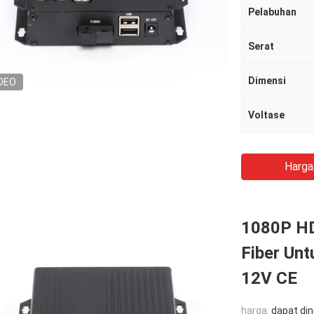
Pelabuhan
Serat
Dimensi
DEO
Voltase
Harga
1080P HD
Fiber Unt
12V CE
harga:
dapat di