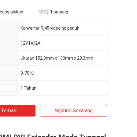
negosiasikan
MOQ:
1 pasang
Konverter Rj45 video hd penuh
12V1A/2A
Ukuran 152,8mm x 130mm x 28,3mm
0-70 ℃
1 Tahun
 Terbaik
Ngobrol Sekarang