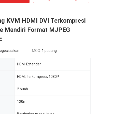
ng KVM HDMI DVI Terkompresi
e Mandiri Format MJPEG
E
negosiasikan
MOQ:
1 pasang
HDMI Extender
HDMI, terkompresi, 1080P
2 buah
120m