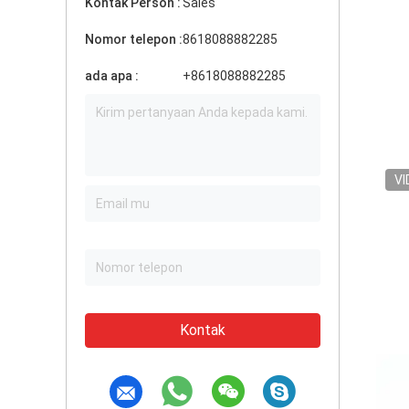
Kontak Person :
Sales
Nomor telepon :
8618088882285
ada apa :
+8618088882285
VI
Kontak